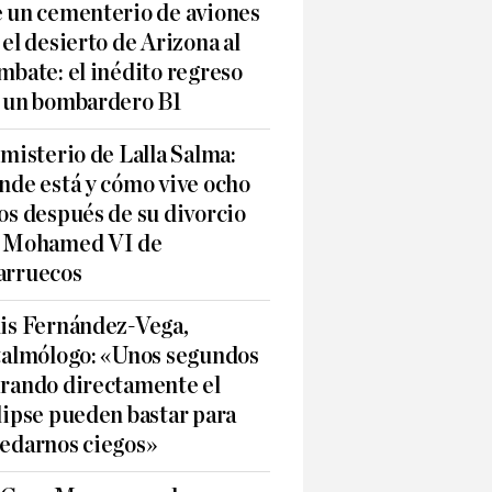
 un cementerio de aviones
 el desierto de Arizona al
mbate: el inédito regreso
 un bombardero B1
 misterio de Lalla Salma:
nde está y cómo vive ocho
os después de su divorcio
 Mohamed VI de
rruecos
is Fernández-Vega,
talmólogo: «Unos segundos
rando directamente el
lipse pueden bastar para
edarnos ciegos»