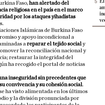
El
urkina Faso,
han alertado del
am
ia religiosa en el país en el marco
in
ridad por los ataques yihadistas
ve
s.
iaciones Islámicas de Burkina Faso
romiso y apoyo incondicional a
ncaminadas a
reparar el tejido social
y
omover la reconciliación nacional y
cia; restaurar la integridad del
gún ha recogido el portal de noticias
una inseguridad sin precedentes que
su convivencia y su cohesión social
.
 se ha visto alimentada en los últimos
odio y la división pronunciada por