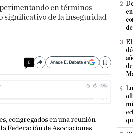
De
experimentando en términos
en
significativo de la inseguridad
co
de
El
dó
añ
0
Añade El Debate en
Compartir
Save
de
Ma
Lu
of
mi
ec
es, congregados en una reunión
qu
 la Federación de Asociaciones