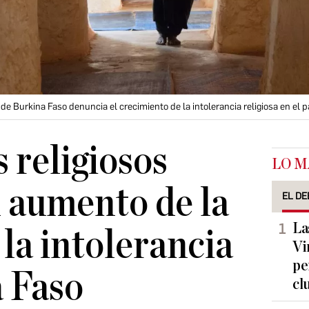
e Burkina Faso denuncia el crecimiento de la intolerancia religiosa en el p
 religiosos
LO M
l aumento de la
EL DE
La
 la intolerancia
Vi
pe
 Faso
cl