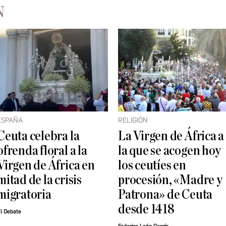
N
ESPAÑA
RELIGIÓN
Ceuta celebra la
La Virgen de África a
ofrenda floral a la
la que se acogen hoy
Virgen de África en
los ceutíes en
mitad de la crisis
procesión, «Madre y
migratoria
Patrona» de Ceuta
desde 1418
l Debate