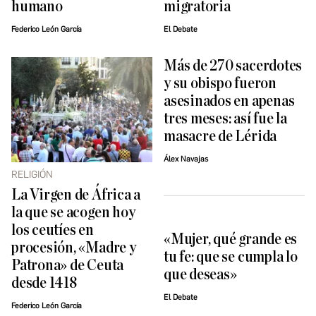
humano
migratoria
Federico León García
El Debate
Más de 270 sacerdotes
y su obispo fueron
asesinados en apenas
tres meses: así fue la
masacre de Lérida
Álex Navajas
RELIGIÓN
La Virgen de África a
la que se acogen hoy
los ceutíes en
«Mujer, qué grande es
procesión, «Madre y
tu fe: que se cumpla lo
Patrona» de Ceuta
que deseas»
desde 1418
El Debate
Federico León García