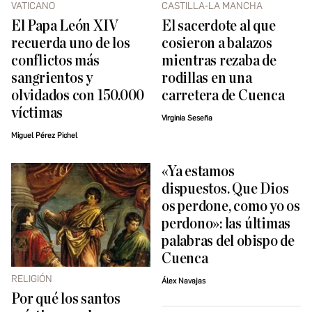
VATICANO
CASTILLA-LA MANCHA
El Papa León XIV
El sacerdote al que
recuerda uno de los
cosieron a balazos
conflictos más
mientras rezaba de
sangrientos y
rodillas en una
olvidados con 150.000
carretera de Cuenca
víctimas
Virginia Seseña
Miguel Pérez Pichel
«Ya estamos
dispuestos. Que Dios
os perdone, como yo os
perdono»: las últimas
palabras del obispo de
Cuenca
RELIGIÓN
Álex Navajas
Por qué los santos