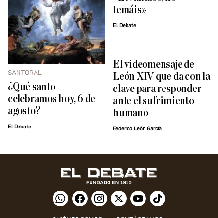
temáis»
El Debate
El videomensaje de
SANTORAL
León XIV que da con la
¿Qué santo
clave para responder
celebramos hoy, 6 de
ante el sufrimiento
agosto?
humano
El Debate
Federico León García