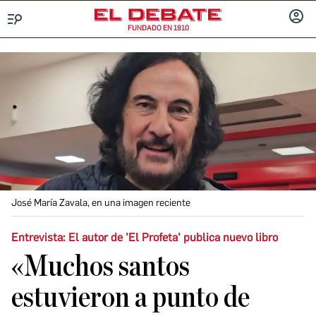
FUNDADO EN 1910
Menú
INICIA
SESIÓ
José María Zavala, en una imagen reciente
Entrevista: El autor de 'El Profeta' publica nuevo libro
«Muchos santos
estuvieron a punto de