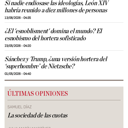
Si nadie endiosase las ideologías, León XIV
habría reunido a diez millones de personas
13/06/2026 - 04:35
¿El 'esnoblisment' domina el mundo? El
esnobismo del hortera sofisticado
23/05/2026 - 04:20
Sánchez y Trump, ¿una versión hortera del
‘superhombre’ de Nietzsche?
01/05/2026 - 04:40
ÚLTIMAS OPINIONES
SAMUEL DÍAZ
La sociedad de las cuotas