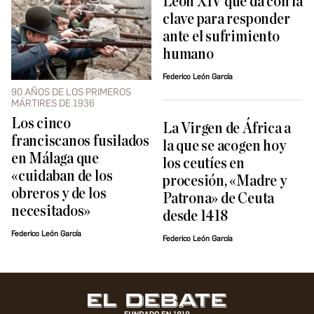
León XIV que da con la
clave para responder
ante el sufrimiento
humano
Federico León García
90 AÑOS DE LOS PRIMEROS
MÁRTIRES DE 1936
Los cinco
La Virgen de África a
franciscanos fusilados
la que se acogen hoy
en Málaga que
los ceutíes en
«cuidaban de los
procesión, «Madre y
obreros y de los
Patrona» de Ceuta
necesitados»
desde 1418
Federico León García
Federico León García