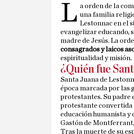
L
a orden de la co
una familia relig
Lestonnac en el s
evangelizar educando, s
madre de Jesús. La ord
consagrados y laicos as
espiritualidad y misión.
¿Quién fue Sant
Santa Juana de Lestonn
época marcada por las g
protestantes. Su padre 
protestante convertida 
educación humanista y cr
Gastón de Montferrant, 
Tras la muerte de su esp