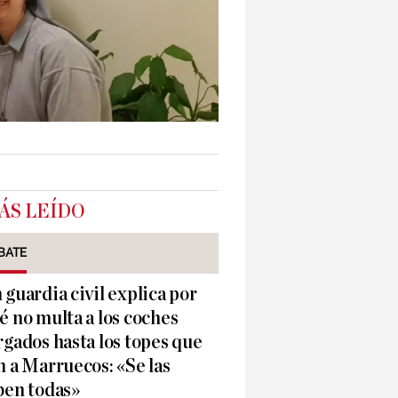
ÁS LEÍDO
BATE
 guardia civil explica por
é no multa a los coches
rgados hasta los topes que
n a Marruecos: «Se las
ben todas»