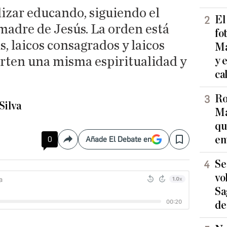
izar educando, siguiendo el
El
madre de Jesús. La orden está
fo
s, laicos consagrados y laicos
Ma
rten una misma espiritualidad y
y 
ca
Ro
Silva
Ma
qu
en
0
Añade El Debate en
Compartir
Save
Se
vo
Sa
de