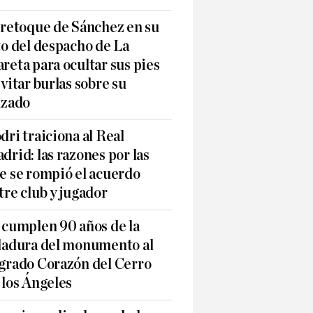
 retoque de Sánchez en su
to del despacho de La
reta para ocultar sus pies
evitar burlas sobre su
lzado
dri traiciona al Real
drid: las razones por las
e se rompió el acuerdo
tre club y jugador
 cumplen 90 años de la
ladura del monumento al
grado Corazón del Cerro
 los Ángeles