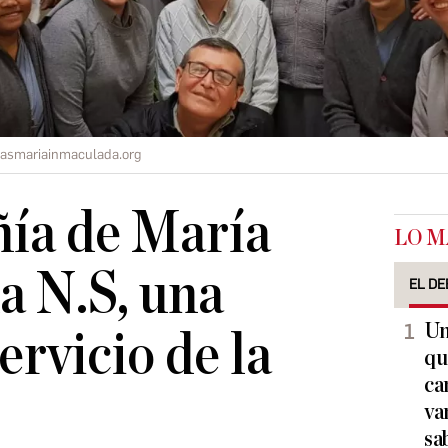
osasmariainmaculada.org
ía de María
LO M
a N.S, una
EL DE
Un
servicio de la
qu
ca
va
sa