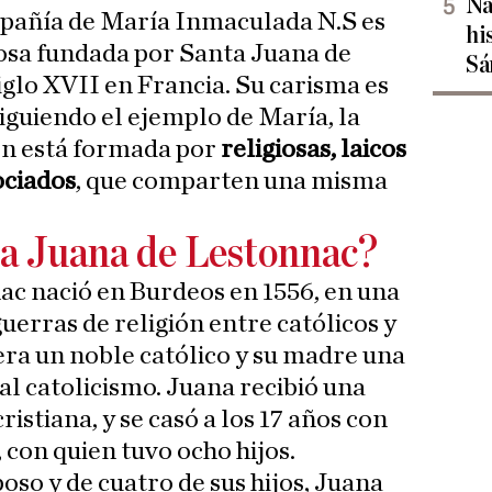
Na
mpañía de María Inmaculada N.S es
hi
iosa fundada por Santa Juana de
Sá
iglo XVII en Francia. Su carisma es
iguiendo el ejemplo de María, la
en está formada por
religiosas, laicos
ociados
, que comparten una misma
a Juana de Lestonnac?
ac nació en Burdeos en 1556, en una
uerras de religión entre católicos y
era un noble católico y su madre una
al catolicismo. Juana recibió una
istiana, y se casó a los 17 años con
con quien tuvo ocho hijos.
oso y de cuatro de sus hijos, Juana