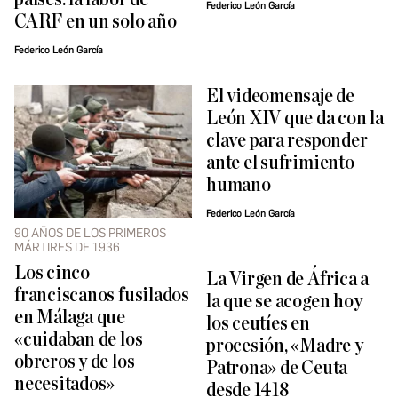
Federico León García
CARF en un solo año
Federico León García
El videomensaje de
León XIV que da con la
clave para responder
ante el sufrimiento
humano
Federico León García
90 AÑOS DE LOS PRIMEROS
MÁRTIRES DE 1936
Los cinco
La Virgen de África a
franciscanos fusilados
la que se acogen hoy
en Málaga que
los ceutíes en
«cuidaban de los
procesión, «Madre y
obreros y de los
Patrona» de Ceuta
necesitados»
desde 1418