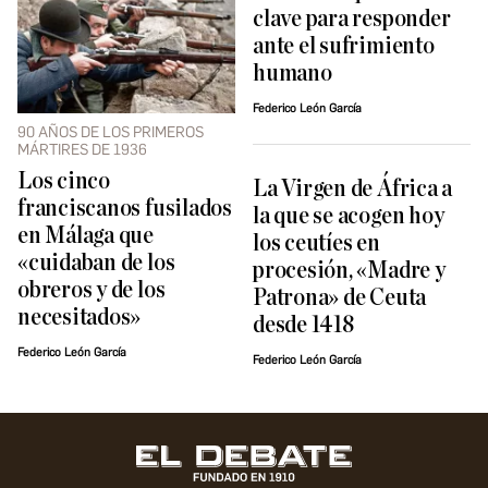
clave para responder
ante el sufrimiento
humano
Federico León García
90 AÑOS DE LOS PRIMEROS
MÁRTIRES DE 1936
Los cinco
La Virgen de África a
franciscanos fusilados
la que se acogen hoy
en Málaga que
los ceutíes en
«cuidaban de los
procesión, «Madre y
obreros y de los
Patrona» de Ceuta
necesitados»
desde 1418
Federico León García
Federico León García