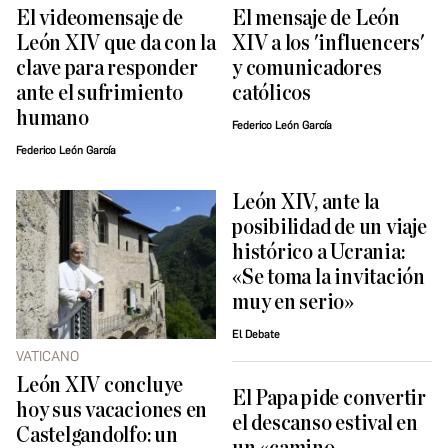
El videomensaje de
El mensaje de León
León XIV que da con la
XIV a los 'influencers'
clave para responder
y comunicadores
ante el sufrimiento
católicos
humano
Federico León García
Federico León García
León XIV, ante la
posibilidad de un viaje
histórico a Ucrania:
«Se toma la invitación
muy en serio»
El Debate
VATICANO
León XIV concluye
El Papa pide convertir
hoy sus vacaciones en
el descanso estival en
Castelgandolfo: un