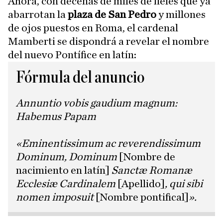
Ahora, con decenas de miles de fieles que ya
abarrotan la
plaza de San Pedro
y millones
de ojos puestos en Roma, el cardenal
Mamberti se dispondrá a revelar el nombre
del nuevo Pontífice en latín:
Fórmula del anuncio
Annuntio vobis gaudium magnum:
Habemus Papam
«Eminentissimum ac reverendissimum
Dominum, Dominum
[Nombre de
nacimiento en latín]
Sanctæ Romanæ
Ecclesiæ Cardinalem
[Apellido]
, qui sibi
nomen imposuit
[Nombre pontifical]
».