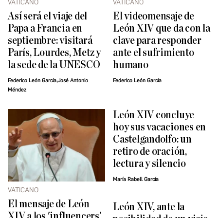
VATICANO
VATICANO
Así será el viaje del
El videomensaje de
Papa a Francia en
León XIV que da con la
septiembre: visitará
clave para responder
París, Lourdes, Metz y
ante el sufrimiento
la sede de la UNESCO
humano
Federico León García,José Antonio
Federico León García
Méndez
León XIV concluye
hoy sus vacaciones en
Castelgandolfo: un
retiro de oración,
lectura y silencio
María Rabell García
VATICANO
El mensaje de León
León XIV, ante la
XIV a los 'influencers'