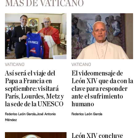
MÁS DE VATICANO
VATICANO
VATICANO
Así será el viaje del
El videomensaje de
Papa a Francia en
León XIV que da con la
septiembre: visitará
clave para responder
París, Lourdes, Metz y
ante el sufrimiento
la sede de la UNESCO
humano
Federico León García,José Antonio
Federico León García
Méndez
León XIV concluye