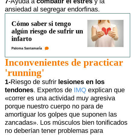
7
-Ayuda a
combatir el estrés
y la
ansiedad al segregar endorfinas.
Cómo saber si tengo
algún riesgo de sufrir un
infarto
Paloma Santamaría
Inconvenientes de practicar
'running'
1-
Riesgo de sufrir
lesiones en los
tendones
. Expertos de
IMQ
explican que
«correr es una actividad muy agresiva
porque nuestro cuerpo no para de
amortiguar los golpes que suponen las
zancadas». Los músculos bien tonificados
no deberían tener problemas para