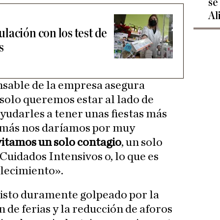
se
Al
lación con los test de
s
sable de la empresa asegura
 solo queremos estar al lado de
ayudarles a tener unas fiestas más
demás nos daríamos por muy
evitamos un solo contagio
, un solo
Cuidados Intensivos o, lo que es
llecimiento».
 visto duramente golpeado por la
 de ferias y la reducción de aforos