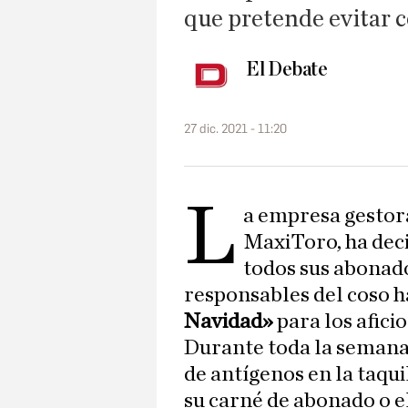
que pretende evitar 
El Debate
27 dic. 2021 - 11:20
L
a empresa gestora
MaxiToro, ha deci
todos sus abonad
responsables del coso 
Navidad»
para los afici
Durante toda la semana,
de antígenos en la taqui
su carné de abonado o e