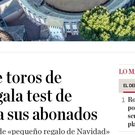
LO M
e toros de
EL DE
ala test de
Ro
po
a sus abonados
se
pl
de «pequeño regalo de Navidad»