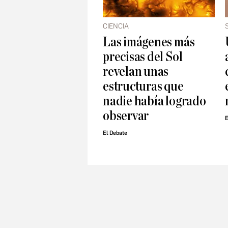
CIENCIA
Las imágenes más
precisas del Sol
revelan unas
estructuras que
nadie había logrado
observar
E
El Debate