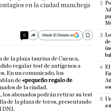
Po
contagios en la ciudad manchega
Ad
pu
Me
Lo
0
Añade El Debate en
Compartir
Save
de
in
ba
 de la plaza taurina de Cuenca,
dido regalar test de antígenos a
El
os. En un comunicado, los
Fa
hablan de
«pequeño regalo de
An
so
onados de la ciudad.
 los abonados podrán retirar su test
Un
lla de la plaza de toros, presentando
a 
l DNI.