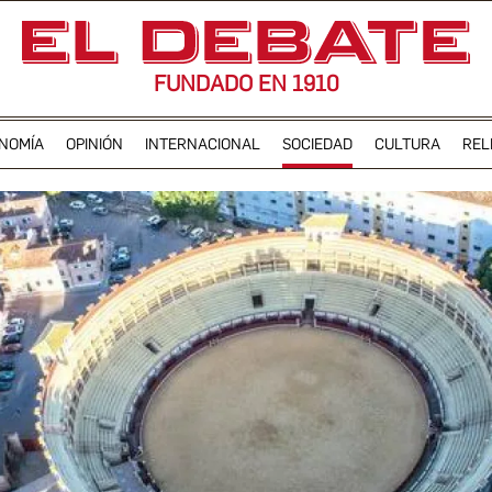
FUNDADO EN 1910
NOMÍA
OPINIÓN
INTERNACIONAL
SOCIEDAD
CULTURA
REL