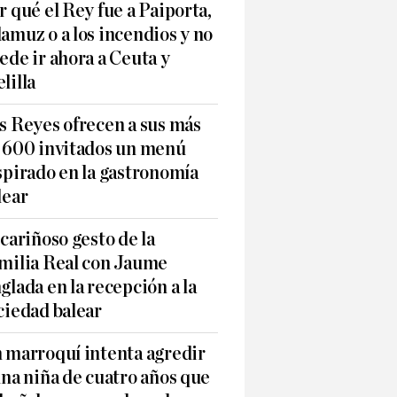
r qué el Rey fue a Paiporta,
amuz o a los incendios y no
ede ir ahora a Ceuta y
lilla
s Reyes ofrecen a sus más
 600 invitados un menú
spirado en la gastronomía
lear
 cariñoso gesto de la
milia Real con Jaume
glada en la recepción a la
ciedad balear
 marroquí intenta agredir
una niña de cuatro años que