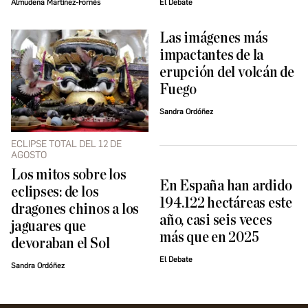
Almudena Martínez-Fornés
El Debate
Las imágenes más
impactantes de la
erupción del volcán de
Fuego
Sandra Ordóñez
ECLIPSE TOTAL DEL 12 DE
AGOSTO
Los mitos sobre los
En España han ardido
eclipses: de los
194.122 hectáreas este
dragones chinos a los
año, casi seis veces
jaguares que
más que en 2025
devoraban el Sol
El Debate
Sandra Ordóñez