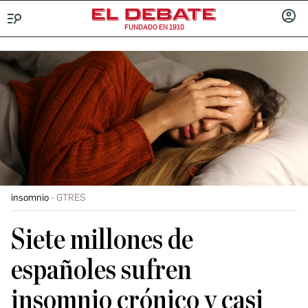
FUNDADO EN 1910
Menú
INICIA
SESIÓ
insomnio
GTRES
Siete millones de
españoles sufren
insomnio crónico y casi