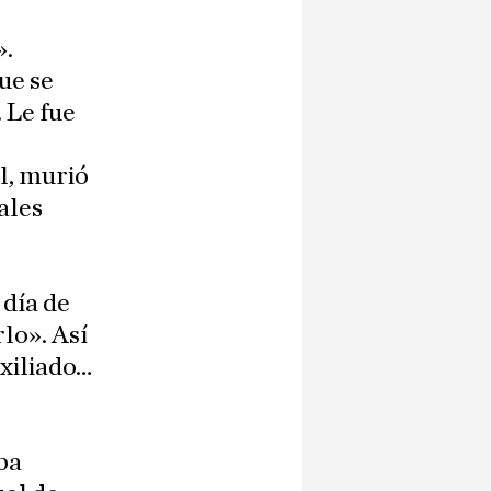
».
ue se
 Le fue
l, murió
ales
 día de
rlo». Así
exiliado…
ba