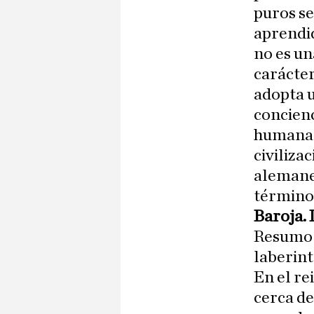
puros se
aprendid
no es un
carácter
adopta 
concienc
humana e
civiliza
alemanes
término
Baroja. 
Resumo –
laberint
En el re
cerca de