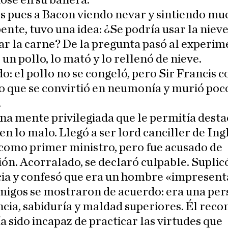
ose en su bañera.
pues a Bacon viendo nevar y sintiendo muc
pente, tuvo una idea: ¿Se podría usar la niev
r la carne? De la pregunta pasó al experim
n pollo, lo mató y lo rellenó de nieve.
o: el pollo no se congeló, pero Sir Francis c
o que se convirtió en neumonía y murió poc
.
na mente privilegiada que le permitía desta
en lo malo. Llegó a ser lord canciller de Ing
 como primer ministro, pero fue acusado de
ón. Acorralado, se declaró culpable. Suplic
ia y confesó que era un hombre «impresent
migos se mostraron de acuerdo: era una per
ncia, sabiduría y maldad superiores. Él reco
a sido incapaz de practicar las virtudes que