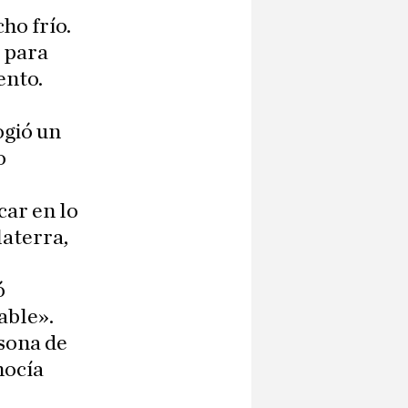
ho frío.
e para
ento.
ogió un
o
car en lo
laterra,
ó
able».
sona de
nocía