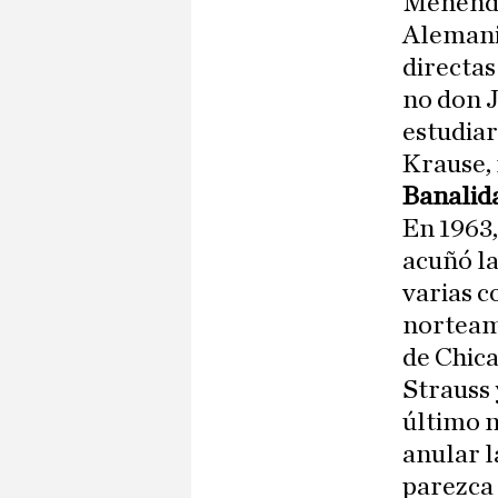
Menéndez
Alemania
directas
no don J
estudiar
Krause, 
Banalid
En 1963
acuñó la
varias c
norteame
de Chica
Strauss 
último n
anular l
parezca 