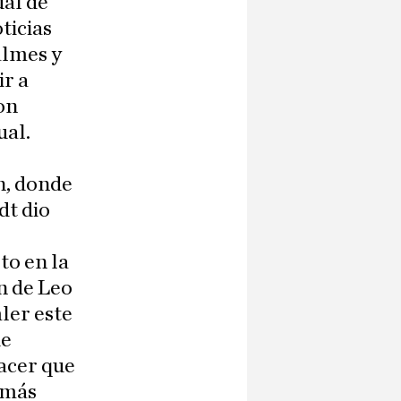
ual de
ticias
almes y
ir a
con
ual.
n, donde
dt dio
to en la
n de Leo
ler este
de
hacer que
 más