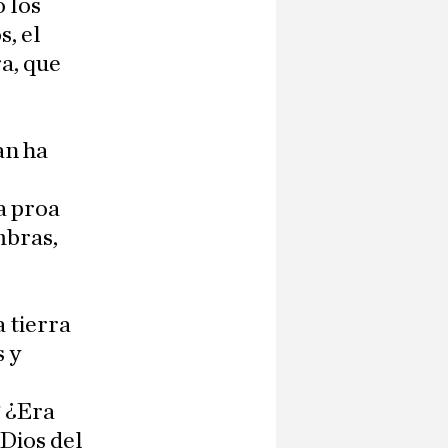
 los
s, el
a, que
an ha
a proa
mbras,
 tierra
s y
? ¿Era
 Dios del