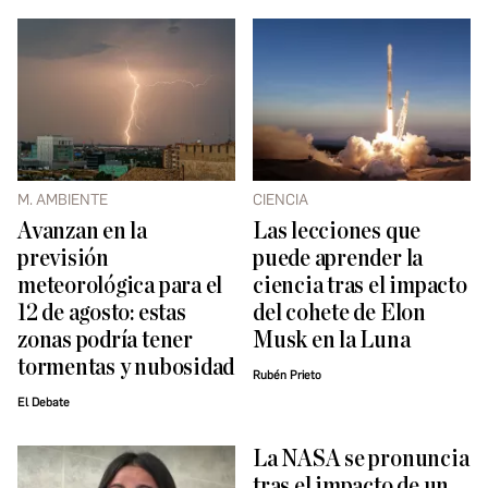
M. AMBIENTE
CIENCIA
Avanzan en la
Las lecciones que
previsión
puede aprender la
meteorológica para el
ciencia tras el impacto
12 de agosto: estas
del cohete de Elon
zonas podría tener
Musk en la Luna
tormentas y nubosidad
Rubén Prieto
El Debate
La NASA se pronuncia
tras el impacto de un