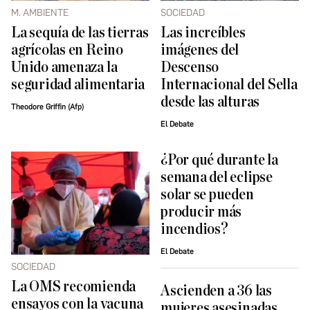
M. AMBIENTE
SOCIEDAD
La sequía de las tierras
Las increíbles
agrícolas en Reino
imágenes del
Unido amenaza la
Descenso
seguridad alimentaria
Internacional del Sella
desde las alturas
Theodore Griffin (Afp)
El Debate
¿Por qué durante la
semana del eclipse
solar se pueden
producir más
incendios?
El Debate
SOCIEDAD
La OMS recomienda
Ascienden a 36 las
ensayos con la vacuna
mujeres asesinadas