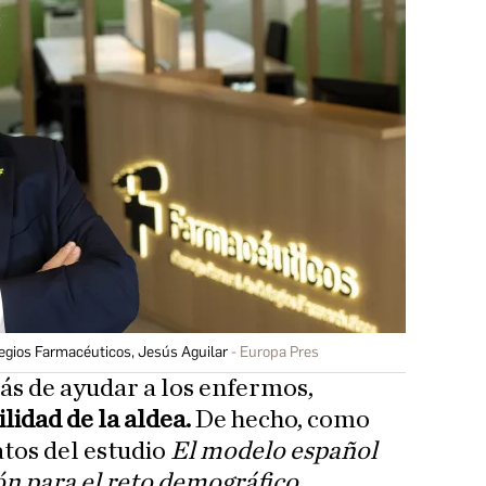
legios Farmacéuticos, Jesús Aguilar
Europa Pres
ás de ayudar a los enfermos,
ilidad de la aldea.
De hecho, como
tos del estudio
El modelo español
ón para el reto demográfico