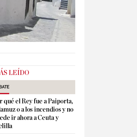
ÁS LEÍDO
BATE
r qué el Rey fue a Paiporta,
amuz o a los incendios y no
ede ir ahora a Ceuta y
lilla