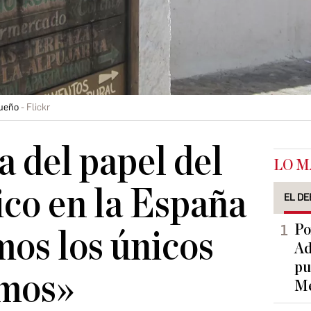
queño
Flickr
a del papel del
LO M
co en la España
EL DE
Po
mos los únicos
Ad
pu
mos»
Me