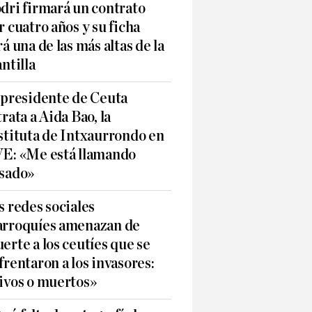
dri firmará un contrato
r cuatro años y su ficha
rá una de las más altas de la
antilla
 presidente de Ceuta
trata a Aida Bao, la
stituta de Intxaurrondo en
E: «Me está llamando
sado»
s redes sociales
rroquíes amenazan de
erte a los ceutíes que se
frentaron a los invasores:
ivos o muertos»