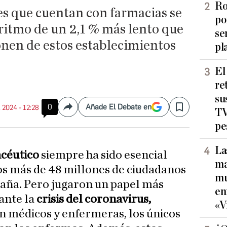
Ro
es que cuentan con farmacias se
po
ritmo de un 2,1 % más lento que
se
onen de estos establecimientos
pl
El
re
su
0
Añade El Debate en
. 2024 - 12:28
Compartir
Save
TV
pe
La
acéutico
siempre ha sido esencial
ma
los más de 48 millones de ciudadanos
mu
paña. Pero jugaron un papel más
en
rante la
crisis del coronavirus,
«V
n médicos y enfermeras, los únicos