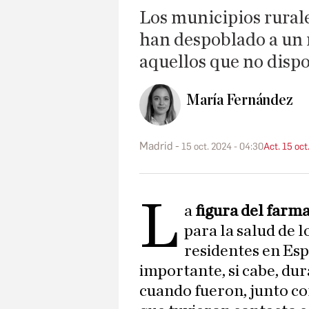
Los municipios rural
han despoblado a un 
aquellos que no disp
María Fernández
Madrid
15 oct. 2024 - 04:30
Act. 15 oct
L
a
figura del farm
para la salud de 
residentes en Es
importante, si cabe, du
cuando fueron, junto co