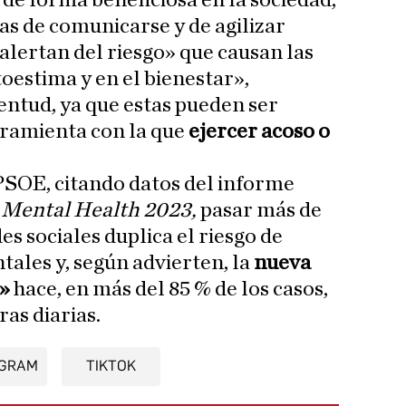
 de forma beneficiosa en la sociedad,
as de comunicarse y de agilizar
 alertan del riesgo» que causan las
toestima y en el bienestar»,
entud, ya que estas pueden ser
rramienta con la que
ejercer acoso o
PSOE, citando datos del informe
 Mental Health 2023,
pasar más de
es sociales duplica el riesgo de
ales y, según advierten, la
nueva
l»
hace, en más del 85 % de los casos,
as diarias.
AGRAM
TIKTOK