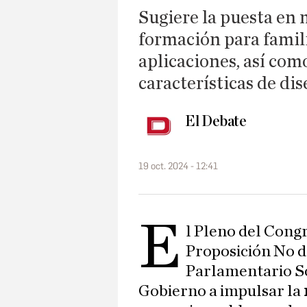
Sugiere la puesta en
formación para famili
aplicaciones, así com
características de di
El Debate
19 oct. 2024 - 12:41
E
l Pleno del Cong
Proposición No d
Parlamentario Soc
Gobierno a impulsar la