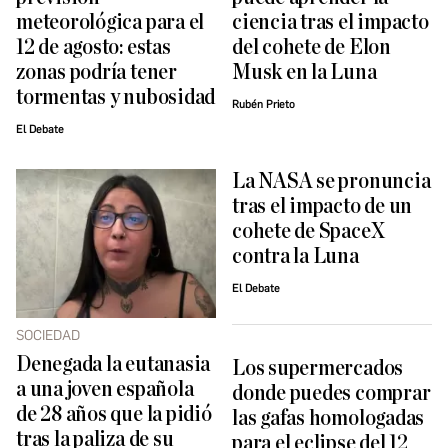
meteorológica para el
ciencia tras el impacto
12 de agosto: estas
del cohete de Elon
zonas podría tener
Musk en la Luna
tormentas y nubosidad
Rubén Prieto
El Debate
La NASA se pronuncia
tras el impacto de un
cohete de SpaceX
contra la Luna
El Debate
SOCIEDAD
Denegada la eutanasia
Los supermercados
a una joven española
donde puedes comprar
de 28 años que la pidió ​
las gafas homologadas
tras la paliza de su
para el eclipse del 12