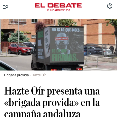
FUNDADO EN 1910
Menú
INICIA
SESIÓ
Brigada provida
Hazte Oír
Hazte Oír presenta una
«brigada provida» en la
campaña andaluza