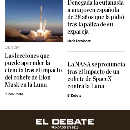
Denegada la eutanasia
a una joven española
de 28 años que la pidió ​
tras la paliza de su
expareja
María Fernández
CIENCIA
Las lecciones que
puede aprender la
La NASA se pronuncia
ciencia tras el impacto
tras el impacto de un
del cohete de Elon
cohete de SpaceX
Musk en la Luna
contra la Luna
Rubén Prieto
El Debate