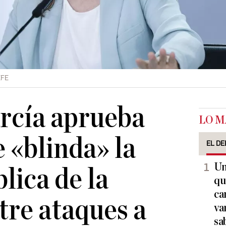
EFE
rcía aprueba
LO M
e «blinda» la
EL DE
Un
lica de la
qu
ca
tre ataques a
va
sa