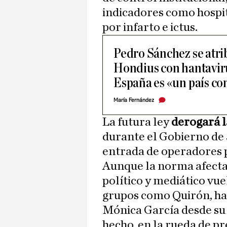
indicadores como hospit
por infarto e ictus.
Pedro Sánchez se atrib
Hondius con hantavir
España es «un país c
María Fernández
La futura ley
derogará la
durante el Gobierno de 
entrada de operadores p
Aunque la norma afecta a
político y mediático vue
grupos como Quirón, habi
Mónica García desde su 
hecho, en la rueda de p