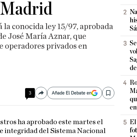
 Madrid
Na
hi
á la conocida ley 15/97, aprobada
Sá
de José María Aznar, que
Se
de operadores privados en
vo
Sa
de
Ro
Ma
3
Añade El Debate en
Compartir
Save
qu
en
istros ha aprobado este martes el
El
fo
de integridad del Sistema Nacional