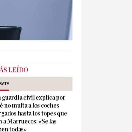
ÁS LEÍDO
BATE
 guardia civil explica por
é no multa a los coches
rgados hasta los topes que
n a Marruecos: «Se las
ben todas»