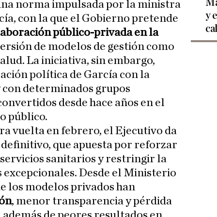
Ma
una norma impulsada por la ministra
y 
ía, con la que el Gobierno pretende
ca
laboración público-privada en la
eversión de modelos de gestión como
alud. La iniciativa, sin embargo,
jación política de García con la
 con determinados grupos
 convertidos desde hace años en el
o público.
a vuelta en febrero, el Ejecutivo da
 definitivo, que apuesta por reforzar
 servicios sanitarios y restringir la
s excepcionales. Desde el Ministerio
ue los modelos privados han
ión
, menor transparencia y pérdida
l, además de peores resultados en