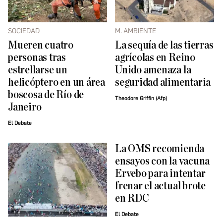
SOCIEDAD
M. AMBIENTE
Mueren cuatro
La sequía de las tierras
personas tras
agrícolas en Reino
estrellarse un
Unido amenaza la
helicóptero en un área
seguridad alimentaria
boscosa de Río de
Theodore Griffin (Afp)
Janeiro
El Debate
La OMS recomienda
ensayos con la vacuna
Ervebo para intentar
frenar el actual brote
en RDC
El Debate