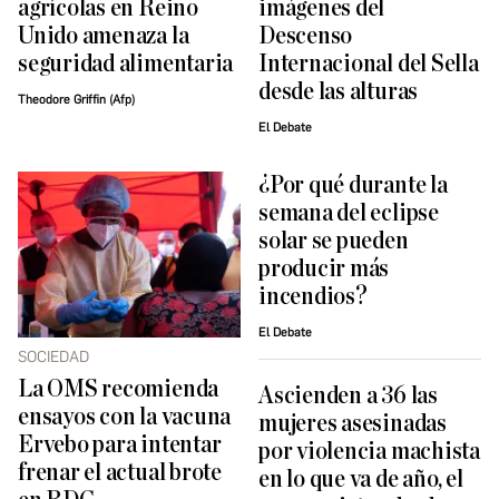
agrícolas en Reino
imágenes del
Unido amenaza la
Descenso
seguridad alimentaria
Internacional del Sella
desde las alturas
Theodore Griffin (Afp)
El Debate
¿Por qué durante la
semana del eclipse
solar se pueden
producir más
incendios?
El Debate
SOCIEDAD
La OMS recomienda
Ascienden a 36 las
ensayos con la vacuna
mujeres asesinadas
Ervebo para intentar
por violencia machista
frenar el actual brote
en lo que va de año, el