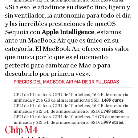
unificada y 512 GB de almacenamiento SSD:
1.699 euros
.
«Si a eso le añadimos su diseño fino, ligero y
sin ventilador, la autonomía para todo el día
y las increíbles prestaciones de macOS
Sequoia con
Apple
Intelligence
, estamos
ante un MacBook Air que es único en su
categoría. El MacBook Air ofrece más valor
que nunca por lo que es el momento
perfecto para cambiar de Mac o para
descubrirlo por primera vez».
PRECIOS DEL MACBOOK AIR M4 DE 1R PULGADAS
CPU de 10 núcleos, GPU de 10 núcleos, 16 GB de memoria
unificada y 256 GB de almacenamiento SSD:
1.499 euros
.
CPU de 10 núcleos, GPU de 10 núcleos, 16 GB de memoria
unificada y 512 GB de almacenamiento SSD:
1.749 euros
.
CPU de 10 núcleos, GPU de 10 núcleos, 24 GB de memoria
unificada y 512 GB de almacenamiento SSD:
1.999 euros
.
Chip M4