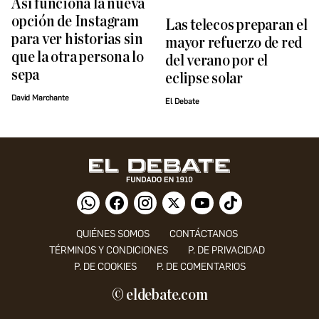
Así funciona la nueva
opción de Instagram
Las telecos preparan el
para ver historias sin
mayor refuerzo de red
que la otra persona lo
del verano por el
sepa
eclipse solar
David Marchante
El Debate
QUIÉNES SOMOS
CONTÁCTANOS
TÉRMINOS Y CONDICIONES
P. DE PRIVACIDAD
P. DE COOKIES
P. DE COMENTARIOS
© eldebate.com