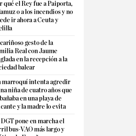
r qué el Rey fue a Paiporta,
amuz o a los incendios y no
ede ir ahora a Ceuta y
lilla
 cariñoso gesto de la
milia Real con Jaume
glada en la recepción a la
ciedad balear
 marroquí intenta agredir
una niña de cuatro años que
 bañaba en una playa de
icante y la madre lo evita
 DGT pone en marcha el
rril bus-VAO más largo y