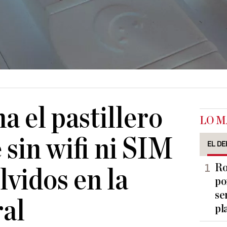
a el pastillero
LO M
 sin wifi ni SIM
EL DE
Ro
lvidos en la
po
se
al
pl