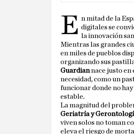
E
n mitad de la Esp
digitales se conv
la innovación san
Mientras las grandes ci
en miles de pueblos dis
organizando sus pastill
Guardian
nace justo en 
necesidad, como un past
funcionar donde no hay w
estable.
La magnitud del proble
Geriatría y Gerontolog
viven solos no toman c
eleva el riesgo de mort