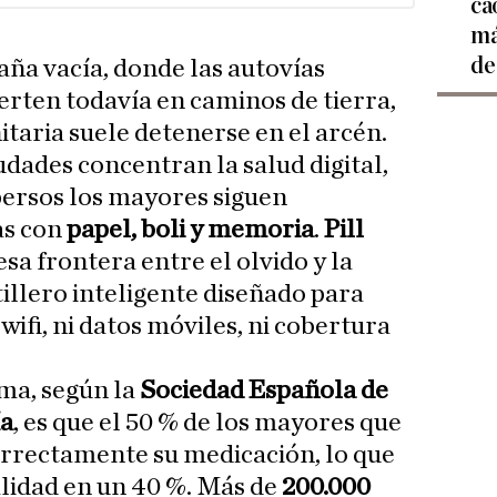
ca
má
de
aña vacía, donde las autovías
ierten todavía en caminos de tierra,
itaria suele detenerse en el arcén.
udades concentran la salud digital,
persos los mayores siguen
as con
papel, boli y memoria
.
Pill
esa frontera entre el olvido y la
illero inteligente diseñado para
ifi, ni datos móviles, ni cobertura
ma, según la
Sociedad Española de
ía
, es que el 50 % de los mayores que
orrectamente su medicación, lo que
alidad en un 40 %. Más de
200.000