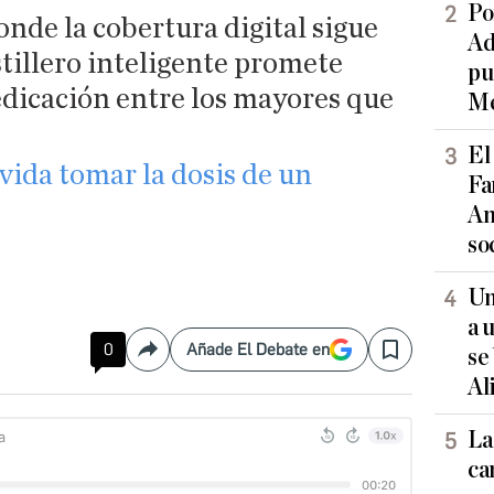
Po
onde la cobertura digital sigue
Ad
stillero inteligente promete
pu
edicación entre los mayores que
Me
El
lvida tomar la dosis de un
Fa
An
so
Un
a 
0
Añade El Debate en
se
Compartir
Save
Al
La
ca