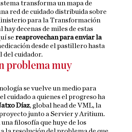
 sistema transforma un mapa de
una red de cuidado distribuida sobre
 Ministerio para la Transformación
al hay decenas de miles de estas
quí se
reaprovechan para enviar la
dicación desde el pastillero hasta
il del cuidador.
un problema muy
cnología se vuelve un medio para
y el cuidado a quienes el progreso ha
atxo Díaz
, global head de VML, la
proyecto junto a Servier y Aritium.
 una filosofía que huye de los
a a la resolución del problema de que