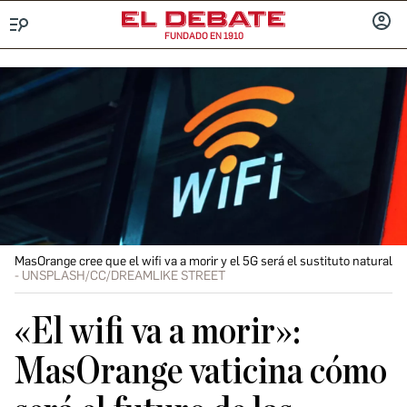
FUNDADO EN 1910
Menú
INICIA
SESIÓ
MasOrange cree que el wifi va a morir y el 5G será el sustituto natural
UNSPLASH/CC/DREAMLIKE STREET
«El wifi va a morir»:
MasOrange vaticina cómo