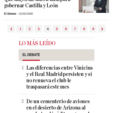
gobernar Castilla y León
El Debate
15/03/2026
1
2
3
4
5
6
7
8
9
LO MÁS LEÍDO
EL DEBATE
Las diferencias entre Vinicius
y el Real Madrid persisten y si
no renueva el club le
traspasará este mes
De un cementerio de aviones
en el desierto de Arizona al