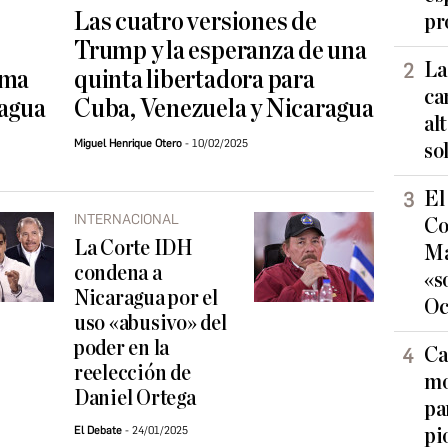
Las cuatro versiones de
pr
Trump y la esperanza de una
La
rma
quinta libertadora para
ca
ragua
Cuba, Venezuela y Nicaragua
al
Miguel Henrique Otero
10/02/2025
so
El
INTERNACIONAL
Co
La Corte IDH
Ma
condena a
«s
Nicaragua por el
Oc
uso «abusivo» del
poder en la
Ca
reelección de
mo
Daniel Ortega
pa
El Debate
24/01/2025
pi