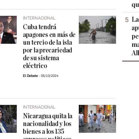
qu
INTERNACIONAL
La
Cuba tendrá
ap
apagones en más de
pe
un tercio de la isla
ma
por la precariedad
Al
de su sistema
eléctrico
El Debate
05/10/2024
INTERNACIONAL
Nicaragua quita la
nacionalidad y los
bienes a los 135