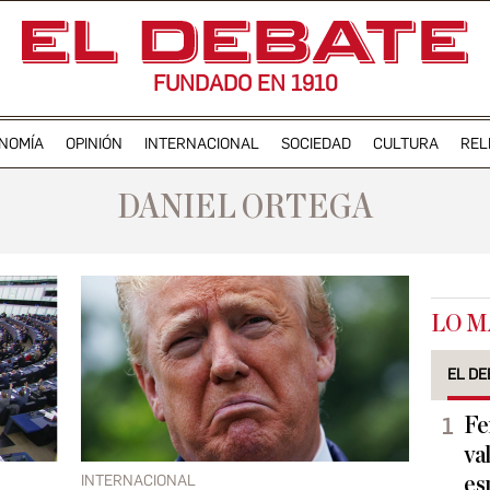
FUNDADO EN 1910
NOMÍA
OPINIÓN
INTERNACIONAL
SOCIEDAD
CULTURA
REL
DANIEL ORTEGA
LO M
EL DE
Fe
va
INTERNACIONAL
es