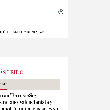
INICIAR
SESIÓN
IGIÓN
SALUD Y BIENESTAR
ÁS LEÍDO
BATE
rran Torres: «Soy
lenciano, valencianista y
pañol. A quien le pese es su