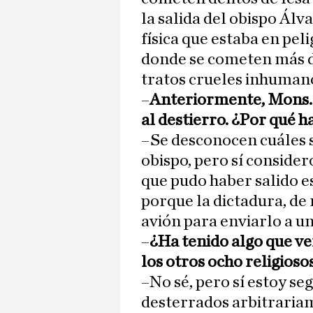
la salida del obispo Álv
física que estaba en pel
donde se cometen más d
tratos crueles inhuman
–
Anteriormente, Mons. Á
al destierro. ¿Por qué h
–Se desconocen cuáles s
obispo, pero sí consider
que pudo haber salido e
porque la dictadura, de 
avión para enviarlo a un
–
¿Ha tenido algo que ver
los otros ocho religio
–No sé, pero sí estoy se
desterrados arbitrari