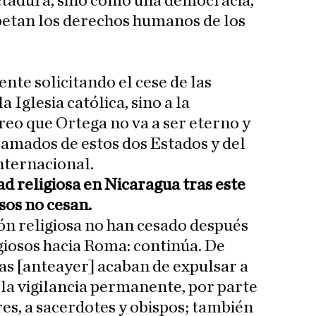
ctadura, sino como una democracia,
petan los derechos humanos de los
te solicitando el cese de las
a Iglesia católica, sino a la
reo que Ortega no va a ser eterno y
lamados de estos dos Estados y del
nternacional.
d religiosa en Nicaragua tras este
sos no cesan.
ión religiosa no han cesado después
igiosos hacia Roma: continúa. De
as [anteayer] acaban de expulsar a
 la vigilancia permanente, por parte
res, a sacerdotes y obispos; también