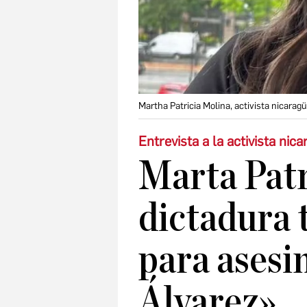
Martha Patricia Molina, activista nicarag
Entrevista a la activista nic
Marta Patr
dictadura 
para asesi
Álvarez»