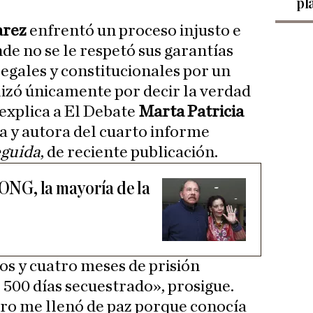
pl
arez
enfrentó un proceso injusto e
nde no se le respetó sus garantías
legales y constitucionales por un
izó únicamente por decir la verdad
 explica a El Debate
Marta Patricia
ia y autora del cuarto informe
eguida
, de reciente publicación.
 ONG, la mayoría de la
s y cuatro meses de prisión
 500 días secuestrado», prosigue.
erro me llenó de paz porque conocía