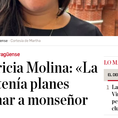
üense
Cortesía de Martha
aragüense
LO M
icia Molina: «La
EL DE
tenía planes
La
Vi
nar a monseñor
pe
cl