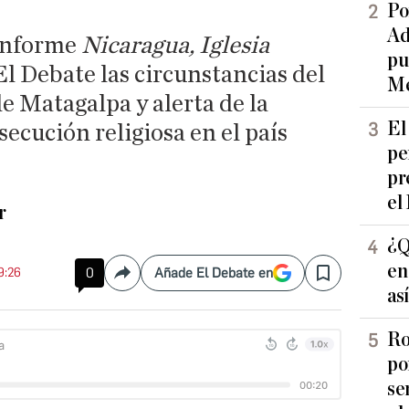
Po
Ad
 informe
Nicaragua, Iglesia
pu
El Debate las circunstancias del
Me
de Matagalpa y alerta de la
El
secución religiosa en el país
pe
pr
el
r
¿Q
en
9:26
0
Añade El Debate en
Compartir
Save
as
Ro
po
se