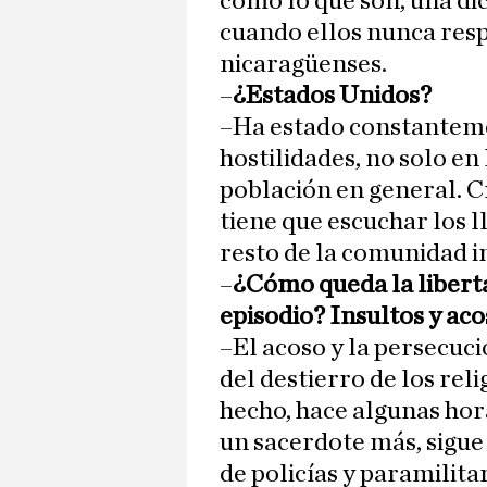
como lo que son, una di
cuando ellos nunca res
nicaragüenses.
–
¿Estados Unidos?
–Ha estado constantemen
hostilidades, no solo en l
población en general. C
tiene que escuchar los l
resto de la comunidad i
–
¿Cómo queda la liberta
episodio? Insultos y aco
–El acoso y la persecuc
del destierro de los rel
hecho, hace algunas hor
un sacerdote más, sigue
de policías y paramilita