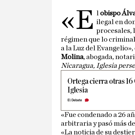
«E
l
obispo Álv
ilegal en do
procesales, 
régimen que lo criminal
a la Luz del Evangelio»,
Molina
, abogada, notar
Nicaragua, Iglesia pers
Ortega cierra otras 16
Iglesia
El Debate
«Fue condenado a 26 año
arbitraria y pasó más de
«La noticia de su desti