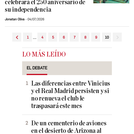
celebrará el 250 aniversario de
su independencia
Jonatan Oliva
04/07/2026
...
1
4
5
6
7
8
9
10
LO MÁS LEÍDO
EL DEBATE
Las diferencias entre Vinicius
y el Real Madrid persisten y si
no renueva el club le
traspasará este mes
De un cementerio de aviones
en el desierto de Arizona al