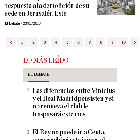
respuesta a la demolición de su
sede en Jerusalén Este
El Debate
23/01/2026
1
2
3
4
5
6
7
8
9
10
LO MÁS LEÍDO
EL DEBATE
Las diferencias entre Vinicius
y el Real Madrid persisten y si
no renueva el club le
traspasará este mes
El Rey no puede ir a Ceuta,