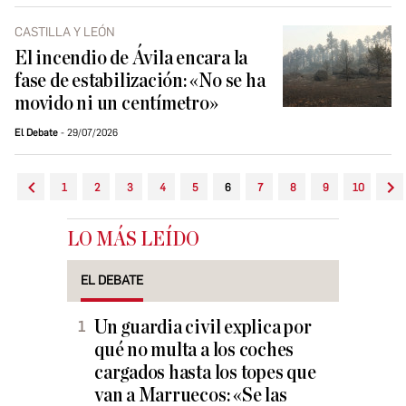
CASTILLA Y LEÓN
El incendio de Ávila encara la
fase de estabilización: «No se ha
movido ni un centímetro»
El Debate
29/07/2026
1
2
3
4
5
6
7
8
9
10
LO MÁS LEÍDO
EL DEBATE
Un guardia civil explica por
qué no multa a los coches
cargados hasta los topes que
van a Marruecos: «Se las