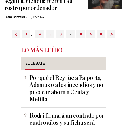
según la ciencia: recrean su
rostro por ordenador
Clara González
18/12/2024
...
1
4
5
6
7
8
9
10
LO MÁS LEÍDO
EL DEBATE
Por qué el Rey fue a Paiporta,
Adamuz o a los incendios y no
puede ir ahora a Ceuta y
Melilla
Rodri firmará un contrato por
cuatro años y su ficha será