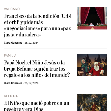
VATICANO
Francisco da la bendición 'Urbi
et orbi' y pide más
«negociaciones» para una «paz
justa y duradera»
Clara González
25/12/2024
FAMILIA
Papá Noel, el Niño Jesús o la
bruja Befana: ¿quién trae los
regalos a los niños del mundo?
Clara González
25/12/2024
RELIGIÓN
El Niño que nació pobre en un
pesebre y era Dios