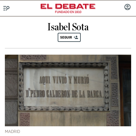
FUNDADO EN 1910
Menú
INICIA
SESIÓ
Isabel Sota
SEGUIR
MADRID