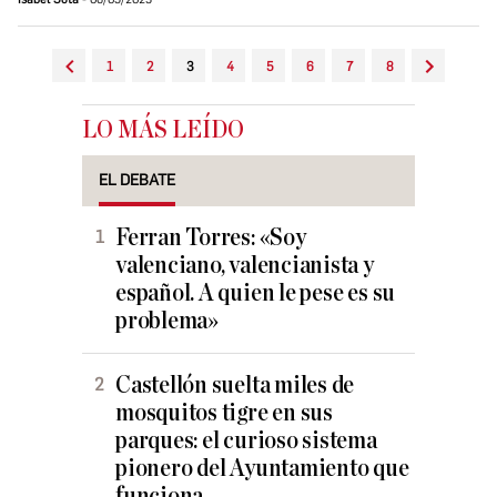
1
2
3
4
5
6
7
8
LO MÁS LEÍDO
EL DEBATE
Ferran Torres: «Soy
valenciano, valencianista y
español. A quien le pese es su
problema»
Castellón suelta miles de
mosquitos tigre en sus
parques: el curioso sistema
pionero del Ayuntamiento que
funciona