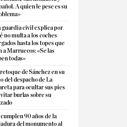
pañol. A quien le pese es su
oblema»
 guardia civil explica por
é no multa a los coches
rgados hasta los topes que
n a Marruecos: «Se las
ben todas»
 retoque de Sánchez en su
to del despacho de La
reta para ocultar sus pies
evitar burlas sobre su
lzado
 cumplen 90 años de la
ladura del monumento al