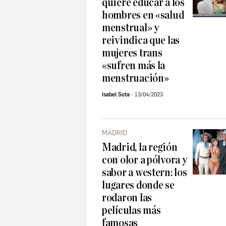
quiere educar a los
hombres en «salud
menstrual» y
reivindica que las
mujeres trans
«sufren más la
menstruación»
Isabel Sota
13/04/2023
MADRID
Madrid, la región
con olor a pólvora y
sabor a western: los
lugares donde se
rodaron las
películas más
famosas