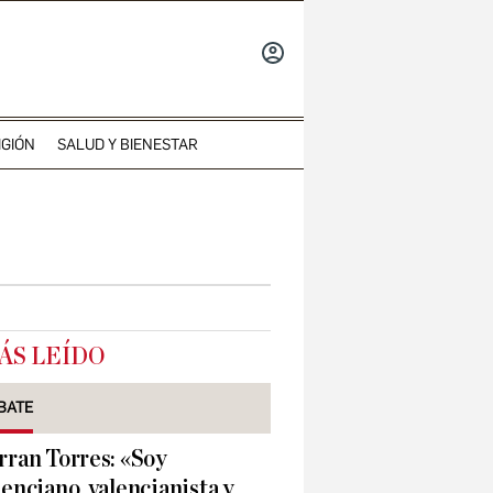
INICIAR
SESIÓN
IGIÓN
SALUD Y BIENESTAR
ÁS LEÍDO
BATE
rran Torres: «Soy
lenciano, valencianista y