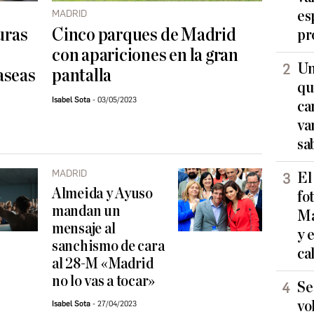
MADRID
es
uras
Cinco parques de Madrid
pr
con apariciones en la gran
Un
aseas
pantalla
qu
Isabel Sota
03/05/2023
ca
va
sa
MADRID
El
Almeida y Ayuso
fo
mandan un
Ma
mensaje al
y 
sanchismo de cara
ca
al 28-M «Madrid
no lo vas a tocar»
Se
vo
Isabel Sota
27/04/2023