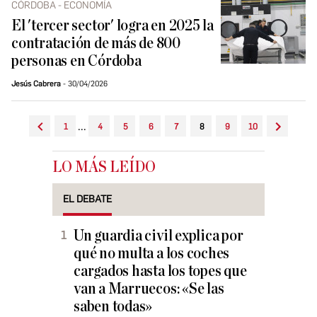
CÓRDOBA - ECONOMÍA
El 'tercer sector' logra en 2025 la
contratación de más de 800
personas en Córdoba
Jesús Cabrera
30/04/2026
...
1
4
5
6
7
8
9
10
LO MÁS LEÍDO
EL DEBATE
Un guardia civil explica por
qué no multa a los coches
cargados hasta los topes que
van a Marruecos: «Se las
saben todas»