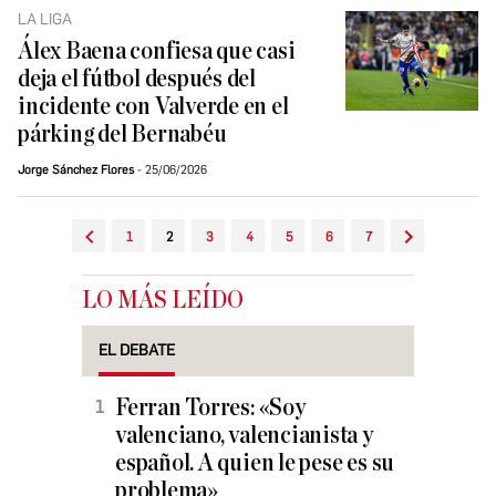
LA LIGA
Álex Baena confiesa que casi
deja el fútbol después del
incidente con Valverde en el
párking del Bernabéu
Jorge Sánchez Flores
25/06/2026
1
2
3
4
5
6
7
LO MÁS LEÍDO
EL DEBATE
Ferran Torres: «Soy
valenciano, valencianista y
español. A quien le pese es su
problema»