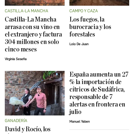
CASTILLA-LA MANCHA
CAMPO Y CAZA
Castilla-La Mancha
Los fuegos, la
arrasa con su vino en
burocracia y los
el extranjero y factura
forestales
304 millones en solo
Lolo De Juan
cinco meses
Virginia Seseña
España aumenta un 27
% la importación de
cítricos de Sudáfrica,
responsable de 7
alertas en frontera en
julio
GANADERÍA
Manuel Yaben
David y Rocío, los