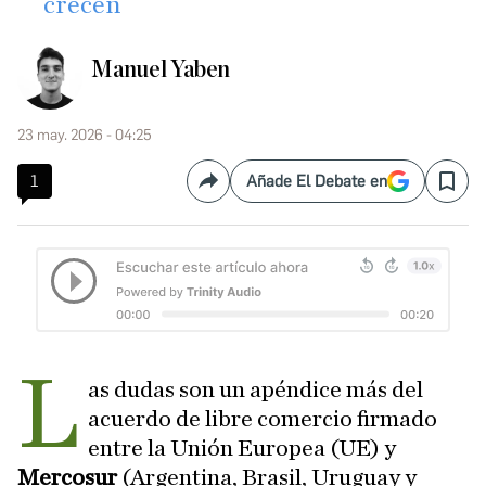
crecen
Manuel Yaben
23 may. 2026 - 04:25
1
Añade El Debate en
Compartir
Save
L
as dudas son un apéndice más del
acuerdo de libre comercio firmado
entre la Unión Europea (UE) y
Mercosur
(Argentina, Brasil, Uruguay y