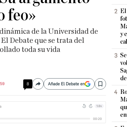
o feo»
El
fo
Ma
dinámica de la Universidad de
y 
 El Debate que se trata del
ca
ollado toda su vida
Se
vo
Sa
de
:59
8
Añade El Debate en
Compartir
Save
Ro
Ma
qu
en