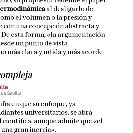
ano, su propuesta redefine el papel
 termodinámica
al desligarlo de
omo el volumen o la presión y
e con una concepción abstracta y
 De esta forma, «la argumentación
desde un punto de vista
o más clara y nítida y más acorde
compleja
lla
 de Sevilla
fía en que su enfoque, ya
diantes universitarios, se abra
científica, aunque admite que «el
una gran inercia».