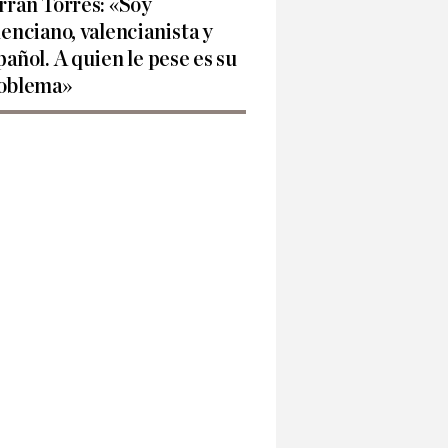
rran Torres: «Soy
lenciano, valencianista y
pañol. A quien le pese es su
oblema»