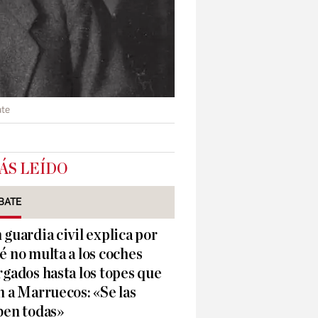
ate
ÁS LEÍDO
BATE
 guardia civil explica por
é no multa a los coches
rgados hasta los topes que
n a Marruecos: «Se las
ben todas»