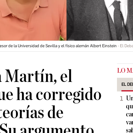
esor de la Universidad de Sevilla y el físico alemán Albert Einstein
El Deb
LO M
 Martín, el
EL DE
ue ha corregido
Un
qu
teorías de
ca
va
«Su argumento
sa