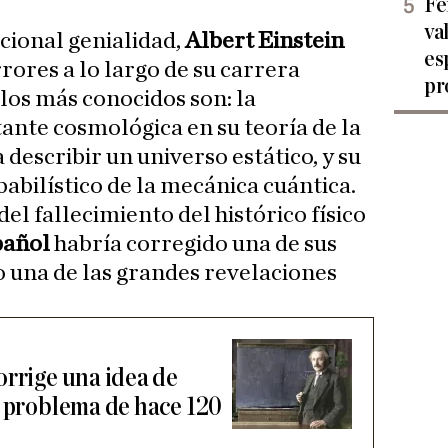
Fe
va
cional genialidad,
Albert Einstein
es
rores a lo largo de su carrera
pr
 los más conocidos son: la
tante cosmológica en su teoría de la
 describir un universo estático, y su
abilístico de la mecánica cuántica.
el fallecimiento del histórico físico
pañol
habría corregido una de sus
o una de las grandes revelaciones
orrige una idea de
n problema de hace 120