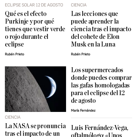
ECLIPSE SOLAR 12 DE AGOSTO
CIENCIA
Qué es el efecto
Las lecciones que
Purkinje y por qué
puede aprender la
tienes que vestir verde
ciencia tras el impacto
o rojo durante el
del cohete de Elon
eclipse
Musk en la Luna
Rubén Prieto
Rubén Prieto
Los supermercados
donde puedes comprar
las gafas homologadas
para el eclipse del 12
de agosto
María Fernández
CIENCIA
La NASA se pronuncia
Luis Fernández-Vega,
tras el impacto de un
oftalmólogo: «Unos