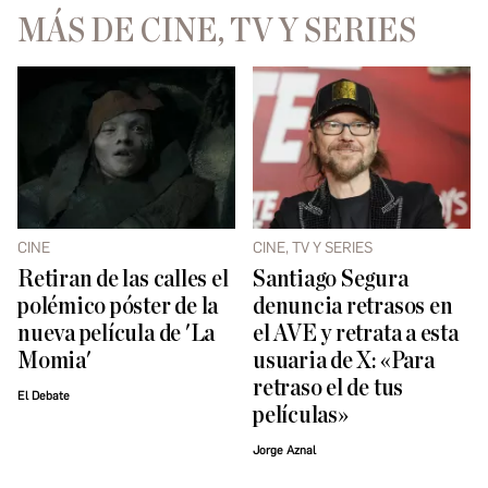
MÁS DE CINE, TV Y SERIES
CINE
CINE, TV Y SERIES
Retiran de las calles el
Santiago Segura
polémico póster de la
denuncia retrasos en
nueva película de 'La
el AVE y retrata a esta
Momia'
usuaria de X: «Para
retraso el de tus
El Debate
películas»
Jorge Aznal