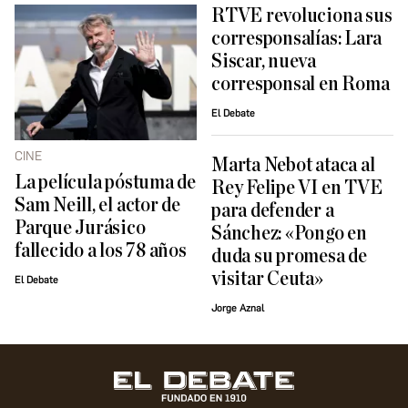
RTVE revoluciona sus
corresponsalías: Lara
Siscar, nueva
corresponsal en Roma
El Debate
CINE
Marta Nebot ataca al
La película póstuma de
Rey Felipe VI en TVE
Sam Neill, el actor de
para defender a
Parque Jurásico
Sánchez: «Pongo en
fallecido a los 78 años
duda su promesa de
visitar Ceuta»
El Debate
Jorge Aznal