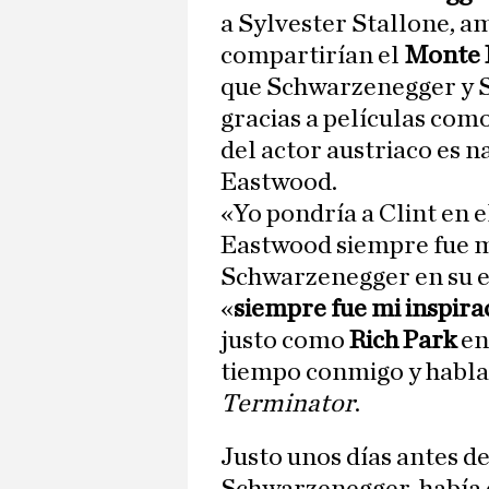
a Sylvester Stallone, a
compartirían el
Monte 
que Schwarzenegger y S
gracias a películas com
del actor austriaco es 
Eastwood.
«Yo pondría a Clint en 
Eastwood siempre fue m
Schwarzenegger en su e
«
siempre fue mi inspira
justo como
Rich Park
en
tiempo conmigo y hablab
Terminator
.
Justo unos días antes de