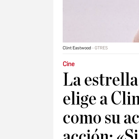
Clint Eastwood
GTRES
Cine
La estrella
elige a Cl
como su ac
acción: «S