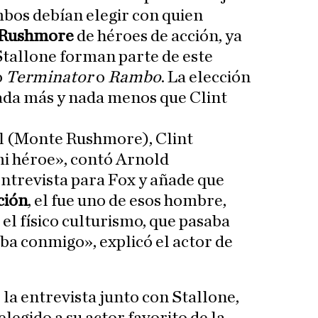
mbos debían elegir con quien
Rushmore
de héroes de acción, ya
tallone forman parte de este
o
Terminator
o
Rambo
. La elección
nada más y nada menos que Clint
el (Monte Rushmore), Clint
i héroe», contó Arnold
ntrevista para Fox y añade que
ción
, el fue uno de esos hombre,
 el físico culturismo, que pasaba
a conmigo», explicó el actor de
 la entrevista junto con Stallone,