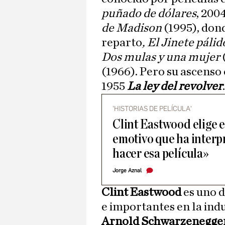
puñado de dólares
, 200
de Madison
(1995), dond
reparto
, El Jinete páli
Dos mulas y una mujer
(1966). Pero su ascenso 
1955
La ley del revolver
.
'HISTORIAS DE PELÍCULA'
Clint Eastwood elige 
emotivo que ha interpr
hacer esa película»
Jorge Aznal
Clint Eastwood
es uno d
e importantes en la indu
Arnold Schwarzenegge