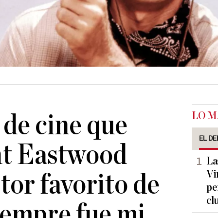
LO M
 de cine que
EL DE
int Eastwood
La
Vi
tor favorito de
pe
cl
iempre fue mi