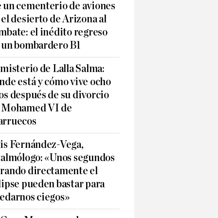
 un cementerio de aviones
 el desierto de Arizona al
mbate: el inédito regreso
 un bombardero B1
 misterio de Lalla Salma:
nde está y cómo vive ocho
os después de su divorcio
 Mohamed VI de
rruecos
is Fernández-Vega,
talmólogo: «Unos segundos
rando directamente el
lipse pueden bastar para
edarnos ciegos»