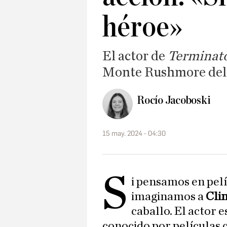
héroe»
El actor de
Terminat
Monte Rushmore del 
Rocío Jacoboski
15 may. 2024 - 04:30
S
i pensamos en pel
imaginamos a
Cli
caballo. El actor 
conocido por películas