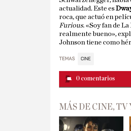
Schwarzenegger, había el
actualidad. Este es
Dway
roca, que actuó en pelí
Furious
. «Soy fan de La
realmente bueno», explic
Johnson tiene como hé
TEMAS
CINE
0
comentarios
MÁS DE CINE, TV 