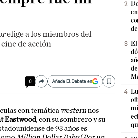
De
en
co
de
or
elige a los miembros del
cine de acción
El
dó
añ
de
Ma
0
Añade El Debate en
Compartir
Save
Lu
of
mi
ículas con temática
western
nos
ec
nt Eastwood
, con su sombrero y su
qu
estadounidense de 93 años es
 como
Million Dollar Baby
(
Por un