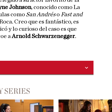
egido a su actor favorito de la
ne Johnson
, conocido como La
culas como
San Andrés
o
Fast and
 Roca. Creo que es fantástico, es
ó y lo curioso del caso es que
roe a
Arnold Schwarzenegger
.
Y SERIES