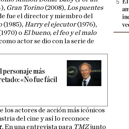
El
4),
Gran Torino
(2008),
Los puentes
am
e fue el director y miembro del
in
do
(1985),
Harry el ejecutor
(1976),
ve
(1970) o
El bueno, el feo y el malo
como actor se dio con la serie de
el personaje más
etado: «No fue fácil
e los actores de acción más icónicos
stria del cine y así lo reconoce
r
. En una entrevista para
TMZ
junto