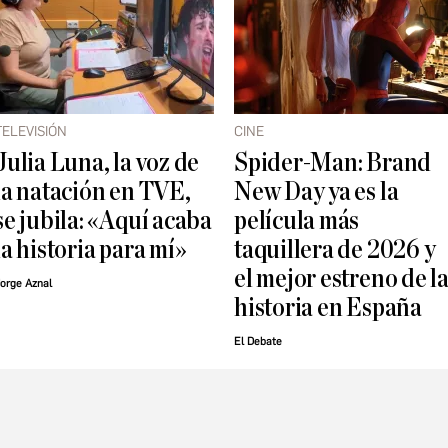
TELEVISIÓN
CINE
Julia Luna, la voz de
Spider-Man: Brand
la natación en TVE,
New Day ya es la
se jubila: «Aquí acaba
película más
la historia para mí»
taquillera de 2026 y
el mejor estreno de l
orge Aznal
historia en España
El Debate