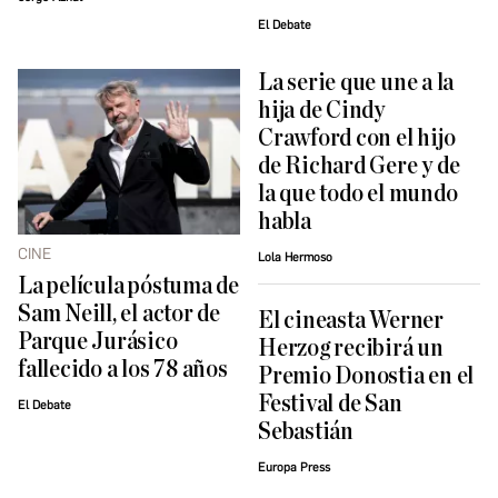
El Debate
La serie que une a la
hija de Cindy
Crawford con el hijo
de Richard Gere y de
la que todo el mundo
habla
CINE
Lola Hermoso
La película póstuma de
Sam Neill, el actor de
El cineasta Werner
Parque Jurásico
Herzog recibirá un
fallecido a los 78 años
Premio Donostia en el
Festival de San
El Debate
Sebastián
Europa Press