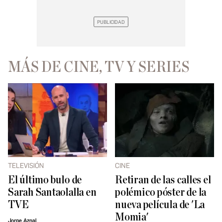
MÁS DE CINE, TV Y SERIES
TELEVISIÓN
CINE
El último bulo de
Retiran de las calles el
Sarah Santaolalla en
polémico póster de la
TVE
nueva película de 'La
Momia'
Jorge Aznal