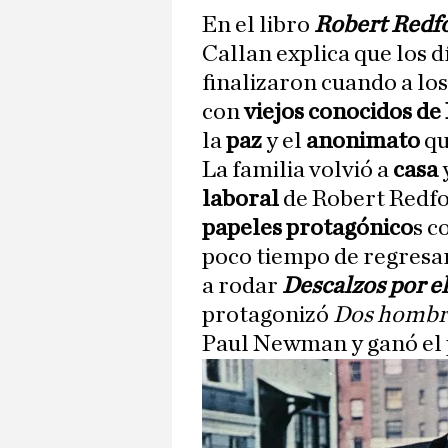
En el libro
Robert Redfo
Callan explica que los 
finalizaron cuando a lo
con
viejos conocidos d
la
paz
y el
anonimato
qu
La familia volvió a
casa
laboral
de Robert Redf
papeles protagónico
s c
poco tiempo de regresar
a rodar
Descalzos por e
protagonizó
Dos hombre
Paul Newman y ganó el