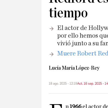
tiempo
El actor de Hollyw
por ello hemos qu
vivió junto a su f
Muere Robert Redf
Lucía María López-Rey
18 ago. 2025 - 12:19
Act. 16 sep. 2025 - 1
n
1966
el actor d