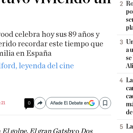
Ro
po
se
pl
ood celebra hoy sus 89 años y
Un
erido recordar este tiempo que
a 
amilia en España
se
ord, leyenda del cine
Al
La
ca
ca
4:21
0
Añade El Debate en
má
Compartir
Save
de
La
e
El golpe
,
El gran Gatsby
o
Dos