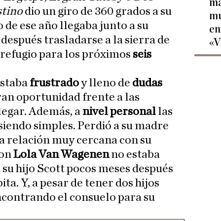
ma
stino
dio un giro de 360 grados a su
mu
o de ese año llegaba junto a su
en
 después trasladarse a la sierra de
«V
su refugio para los próximos
seis
estaba
frustrado
y lleno de
dudas
ran oportunidad frente a las
legar. Además, a
nivel personal
las
iendo simples. Perdió a su madre
a relación muy cercana con su
con
Lola Van Wagenen
no estaba
a su hijo Scott pocos meses después
ta. Y, a pesar de tener dos hijos
contrando el consuelo para su