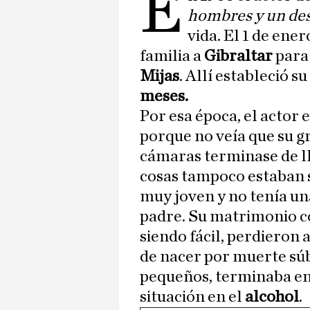
E
hombres y un de
vida. El 1 de ener
familia a
Gibraltar
para
Mijas
. Allí estableció 
meses.
Por esa época, el actor 
porque no veía que su g
cámaras terminase de l
cosas tampoco estaban s
muy joven y no tenía un
padre. Su matrimonio 
siendo fácil, perdieron 
de nacer por muerte súbi
pequeños, terminaba en
situación en el
alcohol
.