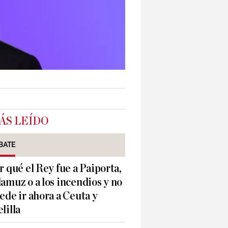
ÁS LEÍDO
BATE
r qué el Rey fue a Paiporta,
amuz o a los incendios y no
ede ir ahora a Ceuta y
lilla