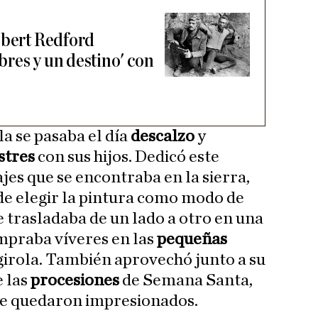
obert Redford
res y un destino' con
la se pasaba el día
descalzo
y
stres
con sus hijos. Dedicó este
ajes que se encontraba en la sierra,
 de elegir la pintura como modo de
Se trasladaba de un lado a otro en una
mpraba víveres en las
pequeñas
girola. También aprovechó junto a su
e las
procesiones
de Semana Santa,
 se quedaron impresionados.