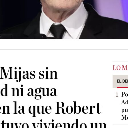
LO M
 Mijas sin
EL DE
d ni agua
Po
Ad
en la que Robert
pu
Me
tuvo viviendo un