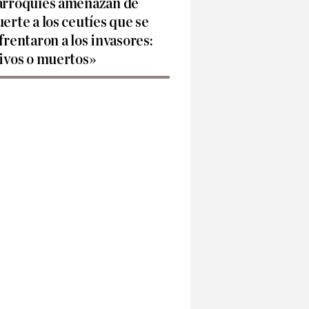
rroquíes amenazan de
erte a los ceutíes que se
frentaron a los invasores:
ivos o muertos»