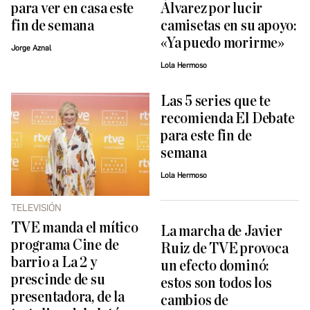
para ver en casa este
Álvarez por lucir
fin de semana
camisetas en su apoyo:
«Ya puedo morirme»
Jorge Aznal
Lola Hermoso
Las 5 series que te
recomienda El Debate
para este fin de
semana
Lola Hermoso
TELEVISIÓN
TVE manda el mítico
La marcha de Javier
programa Cine de
Ruiz de TVE provoca
barrio a La 2 y
un efecto dominó:
prescinde de su
estos son todos los
presentadora, de la
cambios de