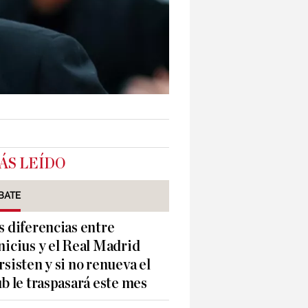
ÁS LEÍDO
BATE
s diferencias entre
nicius y el Real Madrid
rsisten y si no renueva el
ub le traspasará este mes