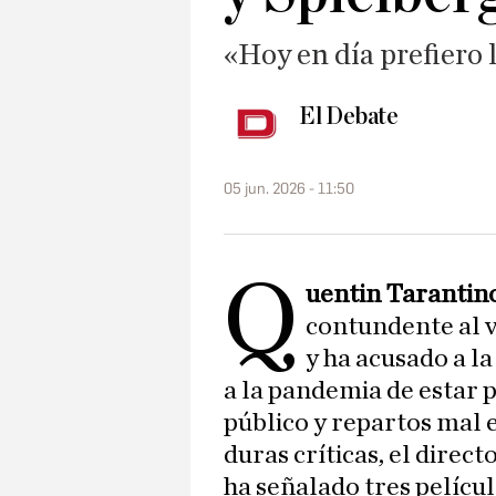
«Hoy en día prefiero l
El Debate
05 jun. 2026 - 11:50
Q
uentin Tarantin
contundente al v
y ha acusado a l
a la pandemia de estar p
público y repartos mal 
duras críticas, el direct
ha señalado tres pelícu