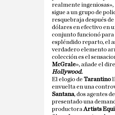
realmente ingeniosas»,
sigue a un grupo de poli
resquebraja después de 
dólares en efectivo en 
conjunto funcionó para 
espléndido reparto, el as
verdadero elemento arr
colección es el sensaci
McGrale
», añade el dir
Hollywood.
El elogio de
Tarantino
l
envuelta en una controv
Santana
, dos agentes d
presentado una demanda
productora
Artists Equi