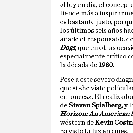
«Hoy en día, el concepto
tiende más a inspirarme
es bastante justo, porqu
los últimos seis años ha
añade el responsable d
Dogs
, que en otras oca
especialmente crítico c
la década de
1980
.
Pese a este severo diag
que sí «he visto pelícu
entonces». El realizado
de
Steven Spielberg,
y 
Horizon: An American 
wéstern de
Kevin Costn
ha visto la luz en cines.