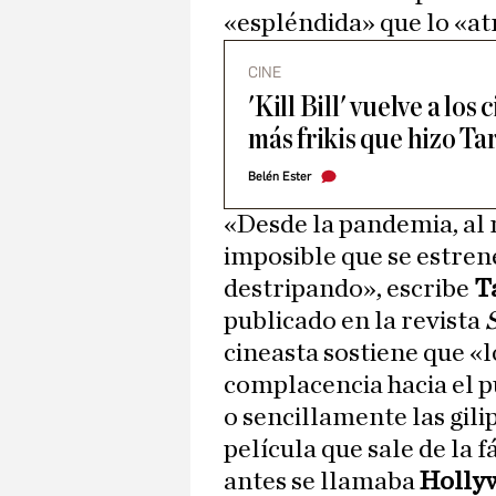
«espléndida» que lo «at
CINE
'Kill Bill' vuelve a los
más frikis que hizo Ta
Belén Ester
«Desde la pandemia, al 
imposible que se estren
destripando», escribe
T
publicado en la revista
cineasta sostiene que «lo
complacencia hacia el pú
o sencillamente las gil
película que sale de la f
antes se llamaba
Holly