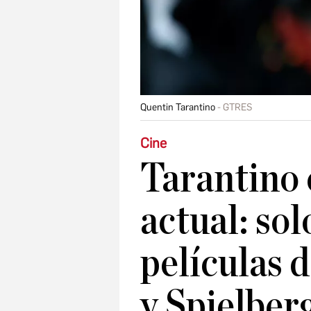
Quentin Tarantino
GTRES
Cine
Tarantino c
actual: sol
películas 
y Spielber