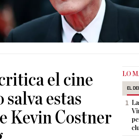
LO M
ritica el cine
EL DE
o salva estas
La
Vi
de Kevin Costner
pe
cl
g