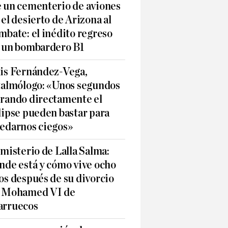
 un cementerio de aviones
 el desierto de Arizona al
mbate: el inédito regreso
 un bombardero B1
is Fernández-Vega,
talmólogo: «Unos segundos
rando directamente el
lipse pueden bastar para
edarnos ciegos»
 misterio de Lalla Salma:
nde está y cómo vive ocho
os después de su divorcio
 Mohamed VI de
rruecos