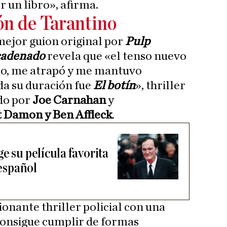
r un libro», afirma.
ón de Tarantino
mejor guion original por
Pulp
cadenado
revela que «el tenso nuevo
rlo, me atrapó y me mantuvo
a su duración fue
El botín
», thriller
ido por
Joe Carnahan
y
 Damon y Ben Affleck
.
e su película favorita
 español
onante thriller policial con una
onsigue cumplir de formas