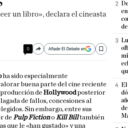
De
en
eer un libro», declara el cineasta
co
de
Lu
of
0
Añade El Debate en
Compartir
Save
mi
ec
qu
o
ha sido especialmente
alorar buena parte del cine reciente
El
a producción de
Hollywood
posterior
dó
añ
lagada de fallos, concesiones al
de
elegidos. Sin embargo, entre sus
Ma
or de
Pulp Fiction
o
Kill Bill
también
las que le «han gustado» y una