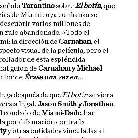
 señala
Tarantino
sobre
El botín
, que
cías de Miami cuya confianza se
descubrir varios millones de
un zulo abandonado. «Todo el
mí: la dirección de
Carnahan
, el
pecto visual de la película, pero el
ollador de esta espléndida
onal guion de
Carnahan y Michael
ector de
Érase una vez en...
lega después de que
El botín
se viera
ersia legal.
Jason Smith y Jonathan
el condado de
Miami-Dade
, han
 por difamación contra la
ty
y otras entidades vinculadas al