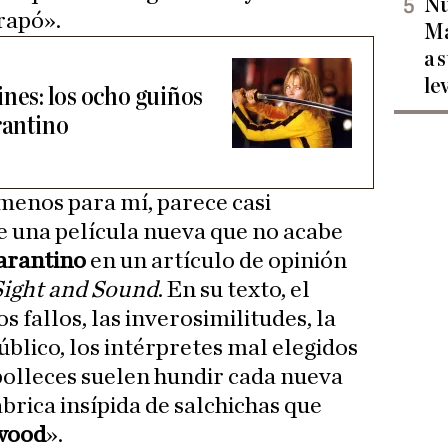
Nu
rapó».
Ma
a 
le
 cines: los ocho guiños
rantino
menos para mí, parece casi
e una película nueva que no acabe
arantino
en un artículo de opinión
Sight and Sound
. En su texto, el
s fallos, las inverosimilitudes, la
blico, los intérpretes mal elegidos
ipolleces suelen hundir cada nueva
ábrica insípida de salchichas que
wood
».