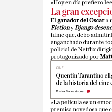
«Hoy en día prefiero lee
La gran excepci
El
ganador del Oscar
a 
Fiction
y
Django desen
filme que, debo admiti
enganchado durante tod
policial de Netflix dirig
protagonizado por
Matt
CINE
Quentin Tarantino elig
de la historia del cine
Cristina Blanco Vázquez
«La película es un emoci
premisa novedosa que c