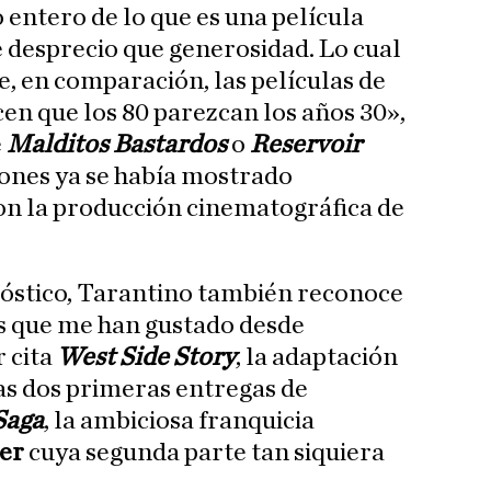
 entero de lo que es una película
 desprecio que generosidad. Lo cual
e, en comparación, las películas de
cen que los 80 parezcan los años 30»,
e
Malditos Bastardos
o
Reservoir
siones ya se había mostrado
on la producción cinematográfica de
nóstico, Tarantino también reconoce
las que me han gustado desde
r cita
West Side Story
, la adaptación
las dos primeras entregas de
Saga
, la ambiciosa franquicia
er
cuya segunda parte tan siquiera